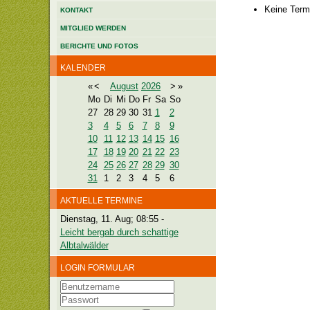
Keine Term
KONTAKT
MITGLIED WERDEN
BERICHTE UND FOTOS
KALENDER
«
<
August
2026
>
»
Mo
Di
Mi
Do
Fr
Sa
So
27
28
29
30
31
1
2
3
4
5
6
7
8
9
10
11
12
13
14
15
16
17
18
19
20
21
22
23
24
25
26
27
28
29
30
31
1
2
3
4
5
6
AKTUELLE TERMINE
Dienstag, 11. Aug; 08:55
-
Leicht bergab durch schattige
Albtalwälder
LOGIN FORMULAR
Benutzername