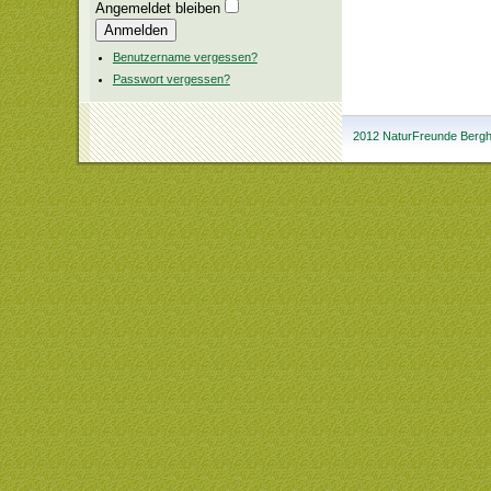
Passwort
Angemeldet bleiben
Anmelden
Benutzername vergessen?
Passwort vergessen?
2012 NaturFreunde Bergha