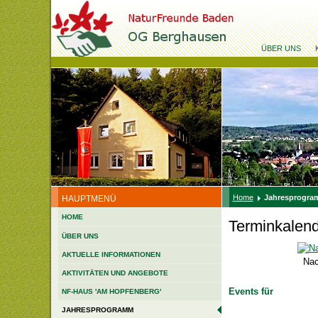
ÜBER UNS
Home
Jahresprogr
HAUPTMENÜ
HOME
Terminkalen
ÜBER UNS
AKTUELLE INFORMATIONEN
Nac
AKTIVITÄTEN UND ANGEBOTE
Events für
NF-HAUS 'AM HOPFENBERG'
JAHRESPROGRAMM