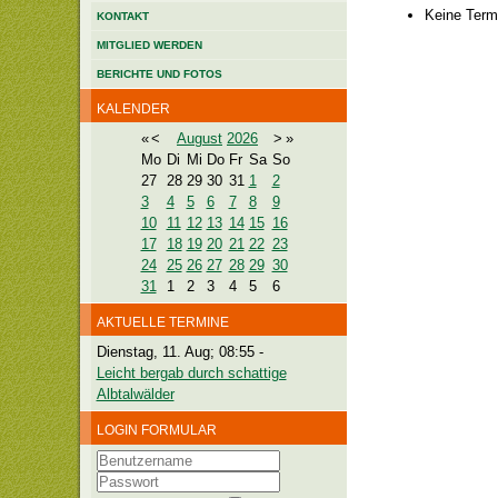
Keine Term
KONTAKT
MITGLIED WERDEN
BERICHTE UND FOTOS
KALENDER
«
<
August
2026
>
»
Mo
Di
Mi
Do
Fr
Sa
So
27
28
29
30
31
1
2
3
4
5
6
7
8
9
10
11
12
13
14
15
16
17
18
19
20
21
22
23
24
25
26
27
28
29
30
31
1
2
3
4
5
6
AKTUELLE TERMINE
Dienstag, 11. Aug; 08:55
-
Leicht bergab durch schattige
Albtalwälder
LOGIN FORMULAR
Benutzername