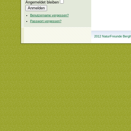
Passwort
Angemeldet bleiben
Anmelden
Benutzername vergessen?
Passwort vergessen?
2012 NaturFreunde Bergha