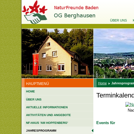
ÜBER UNS
Home
Jahresprogr
HAUPTMENÜ
HOME
Terminkalen
ÜBER UNS
AKTUELLE INFORMATIONEN
Nac
AKTIVITÄTEN UND ANGEBOTE
Events für
NF-HAUS 'AM HOPFENBERG'
JAHRESPROGRAMM