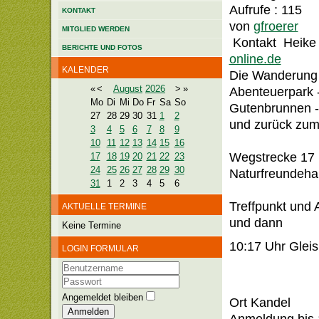
Aufrufe
: 115
KONTAKT
von
gfroerer
MITGLIED WERDEN
Kontakt
Heike 
BERICHTE UND FOTOS
online.de
KALENDER
Die Wanderung 
«
<
August
2026
>
»
Abenteuerpark 
Mo
Di
Mi
Do
Fr
Sa
So
Gutenbrunnen - 
27
28
29
30
31
1
2
und zurück zum
3
4
5
6
7
8
9
10
11
12
13
14
15
16
Wegstrecke 17 
17
18
19
20
21
22
23
24
25
26
27
28
29
30
Naturfreundeh
31
1
2
3
4
5
6
Treffpunkt und
AKTUELLE TERMINE
und dann
Keine Termine
10:17 Uhr Gleis
LOGIN FORMULAR
Benutzername
Passwort
Angemeldet bleiben
Ort
Kandel
Anmelden
Anmeldung bis 1