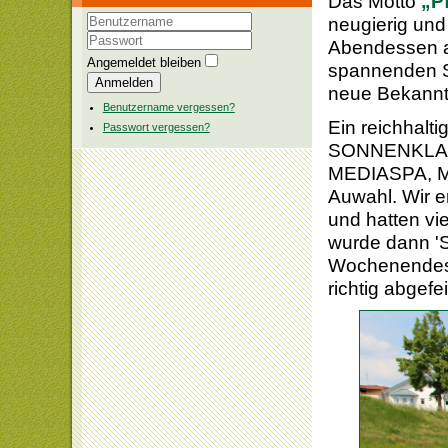
Das Motto
„P
neugierig un
Benutzername
Abendessen am
Passwort
Angemeldet bleiben
spannenden S
Anmelden
neue Bekannts
Benutzername vergessen?
Ein reichhalti
Passwort vergessen?
SONNENKLAR
MEDIASPA, M
Auwahl. Wir 
und hatten vi
wurde dann 'S
Wochenendes.
richtig abgefei