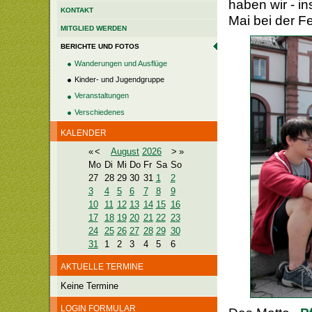
haben wir - i
KONTAKT
Mai bei der Fe
MITGLIED WERDEN
BERICHTE UND FOTOS
Wanderungen und Ausflüge
Kinder- und Jugendgruppe
Veranstaltungen
Verschiedenes
KALENDER
«
<
August
2026
>
»
Mo
Di
Mi
Do
Fr
Sa
So
27
28
29
30
31
1
2
3
4
5
6
7
8
9
10
11
12
13
14
15
16
17
18
19
20
21
22
23
24
25
26
27
28
29
30
31
1
2
3
4
5
6
AKTUELLE TERMINE
Keine Termine
LOGIN FORMULAR