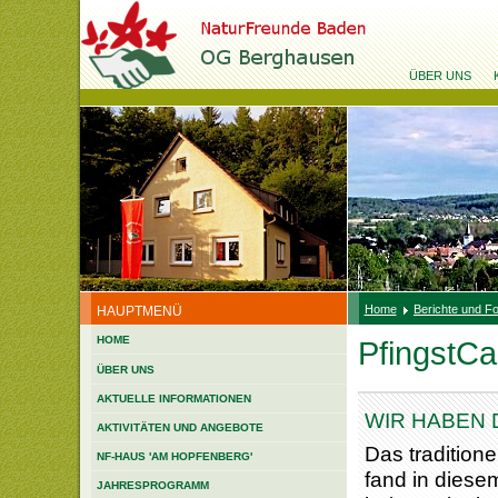
ÜBER UNS
Home
Berichte und F
HAUPTMENÜ
HOME
PfingstC
ÜBER UNS
AKTUELLE INFORMATIONEN
WIR HABEN 
AKTIVITÄTEN UND ANGEBOTE
Das tradition
NF-HAUS 'AM HOPFENBERG'
fand in diesem
JAHRESPROGRAMM