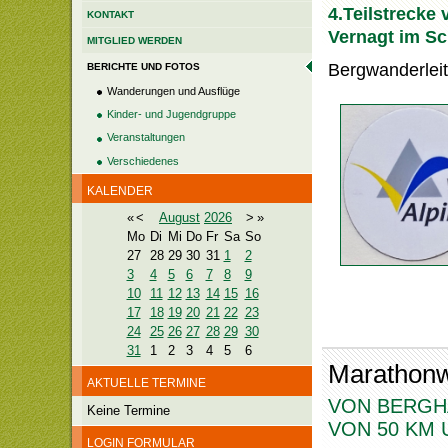
4.Teilstrecke
KONTAKT
Vernagt im Sc
MITGLIED WERDEN
Bergwanderleit
BERICHTE UND FOTOS
Wanderungen und Ausflüge
Kinder- und Jugendgruppe
Veranstaltungen
Verschiedenes
KALENDER
«
<
August
2026
>
»
Mo
Di
Mi
Do
Fr
Sa
So
27
28
29
30
31
1
2
3
4
5
6
7
8
9
10
11
12
13
14
15
16
17
18
19
20
21
22
23
24
25
26
27
28
29
30
31
1
2
3
4
5
6
Marathonw
AKTUELLE TERMINE
VON BERGH
Keine Termine
VON 50 
LOGIN FORMULAR