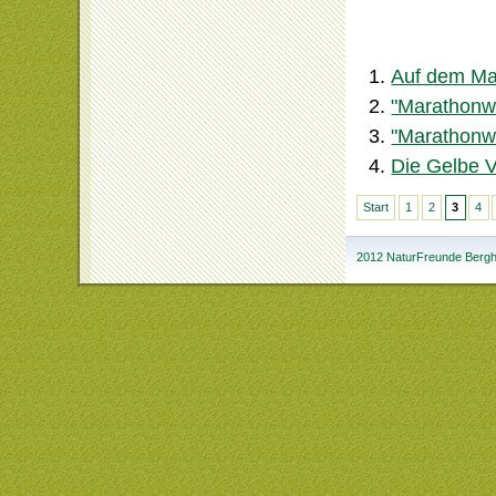
Auf dem Ma
"Marathonw
"Marathonw
Die Gelbe V
Start
1
2
3
4
2012 NaturFreunde Bergha