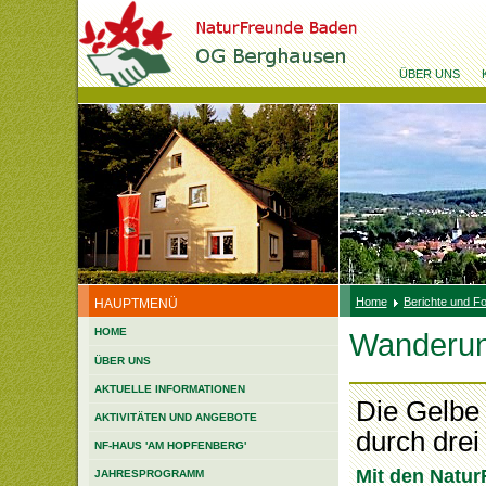
ÜBER UNS
Home
Berichte und F
HAUPTMENÜ
HOME
Wanderun
ÜBER UNS
AKTUELLE INFORMATIONEN
Die Gelbe 
AKTIVITÄTEN UND ANGEBOTE
durch drei
NF-HAUS 'AM HOPFENBERG'
Mit den Natur
JAHRESPROGRAMM