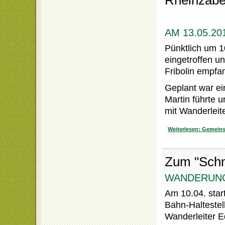
Rheinzabe
AM 13.05.2
Pünktlich um 1
eingetroffen u
Fribolin empf
Geplant war ei
Martin führte 
mit Wanderleit
Weiterlesen: Gemein
Zum "Sch
WANDERUNG
Am 10.04. star
Bahn-Haltestel
Wanderleiter E