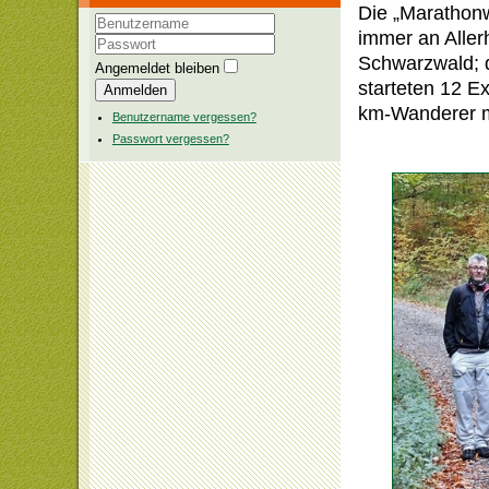
Die „Marathonw
immer an Aller
Benutzername
Schwarzwald; d
Passwort
Angemeldet bleiben
starteten 12 E
Anmelden
km-Wanderer m
Benutzername vergessen?
Passwort vergessen?