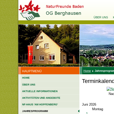
ÜBER UNS
Home
Jahresprogr
HAUPTMENÜ
HOME
Terminkalen
ÜBER UNS
AKTUELLE INFORMATIONEN
Nac
AKTIVITÄTEN UND ANGEBOTE
Juni 2026
NF-HAUS 'AM HOPFENBERG'
Montag
JAHRESPROGRAMM
1